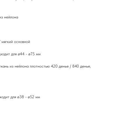
з нейлона
мягкий основной
дит для ø44 - ø75 мм
нь из нейлона плотностью 420 денье / 840 денье,
ит для ø38 - ø52 мм