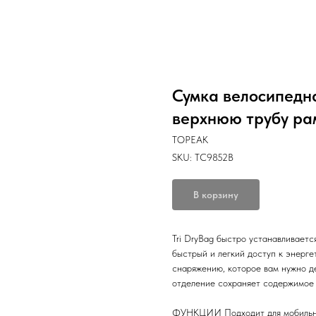
Сумка велосипедна
верхнюю трубу рам
TOPEAK
SKU:
TC9852B
В корзину
Tri DryBag быстро устанавливаетс
быстрый и легкий доступ к энерг
снаряжению, которое вам нужно д
отделение сохраняет содержимое 
ФУНКЦИИ Подходит для мобильног