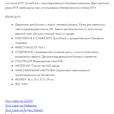
системой MTX QuickTrack с присоединяемыми боковыми рамками. Двусторонние
рамы MTX необходимы при использовании багажников на стойках MTX.
ФУНКЦИИ:
Держатель для бутылки с водой, плечевой ремень, Ручка для переноски,
светоотражающая полоса 3M, Зажим для безопасности, эластичный
верхний пояс, Дополнительный чехол от дождя
КРЕПЛЕНИЕ К СУМКЕ MTX QuickTrack с прикрепленными боковыми
панелями
ВМЕСТИМОСТЬ 19,4 л
ОТДЕЛЕНИЯ 1 разделенная основная часть с многоступенчатым
раздвижным верхом, Два раскладывающихся боковых отделения
ИЗОЛЯЦИЯ Формованная пена EVA
МАТЕРИАЛ Полиэстер 600 денье
МАКСИМАЛЬНАЯ НАГРУЗКА Ограничено максимальной
грузоподъемностью багажника
РАЗМЕР 36 x 25 x 21.5-29 см
ВЕС 1140 г
Этот товар на OZON
Этот товар на Wildberries
Этот товар на Яндекс Маркет