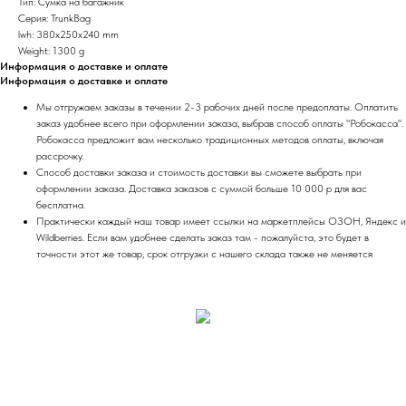
Тип: Сумка на багажник
Серия: TrunkBag
lwh: 380x250x240 mm
Weight: 1300 g
Информация о доставке и оплате
Информация о доставке и оплате
Мы отгружаем заказы в течении 2-3 рабочих дней после предоплаты. Оплатить
заказ удобнее всего при оформлении заказа, выбрав способ оплаты "Робокасса".
Робокасса предложит вам несколько традиционных методов оплаты, включая
рассрочку.
Способ доставки заказа и стоимость доставки вы сможете выбрать при
оформлении заказа. Доставка заказов с суммой больше 10 000 р для вас
бесплатна.
Практически каждый наш товар имеет ссылки на маркетплейсы ОЗОН, Яндекс и
Wildberries. Если вам удобнее сделать заказ там - пожалуйста, это будет в
точности этот же товар, срок отгрузки с нашего склада также не меняется