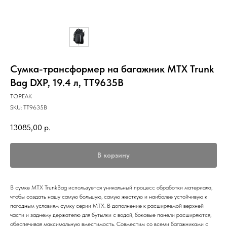
Сумка-трансформер на багажник MTX Trunk
Bag DXP, 19.4 л, TT9635B
TOPEAK
SKU:
TT9635B
13085,00
р.
В корзину
В сумке MTX TrunkBag используется уникальный процесс обработки материала,
чтобы создать нашу самую большую, самую жесткую и наиболее устойчивую к
погодным условиям сумку серии MTX. В дополнение к расширяемой верхней
части и заднему держателю для бутылки с водой, боковые панели расширяются,
обеспечивая максимальную вместимость. Совместим со всеми багажниками с