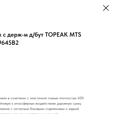
к с держ-м д/бут TOPEAK MTS
9645B2
ели в сочетании с эластичной тканью плотностью 600
ойчивую к атмосферным воздействиям дорожную сумку.
еление с сетчатыми боковыми отделениями и задний