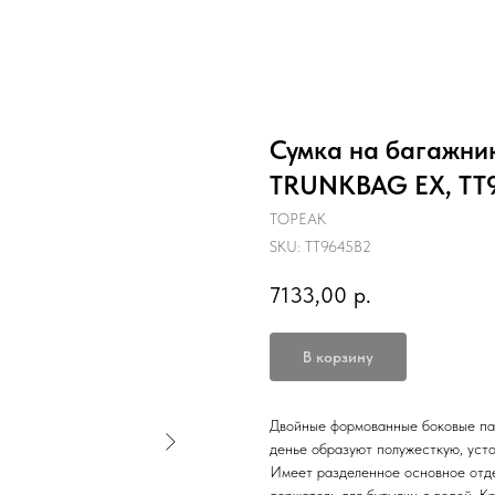
Сумка на багажни
TRUNKBAG EX, TT
TOPEAK
SKU:
TT9645B2
7133,00
р.
В корзину
Двойные формованные боковые пан
денье образуют полужесткую, уст
Имеет разделенное основное отд