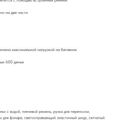
Крепится с помощью встроенных ремней.
о на две части
ена максимальной нагрузкой на багажник
ью 600 денье
ки с водой, плечевой ремень, ручка для переноски,
 для фонаря, светоотражающий эластичный шнур, сетчатый