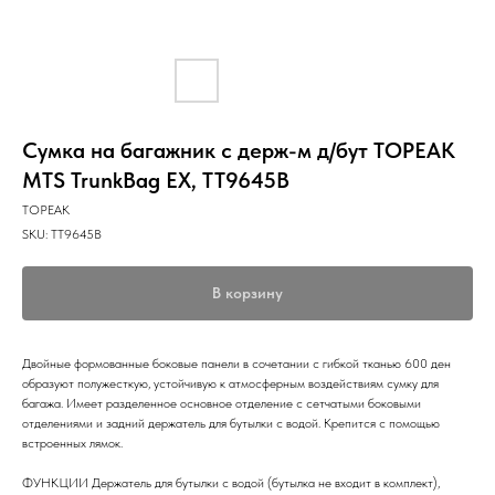
Сумка на багажник с держ-м д/бут TOPEAK
MTS TrunkBag EX, TT9645B
TOPEAK
SKU:
TT9645B
В корзину
Двойные формованные боковые панели в сочетании с гибкой тканью 600 ден
образуют полужесткую, устойчивую к атмосферным воздействиям сумку для
багажа. Имеет разделенное основное отделение с сетчатыми боковыми
отделениями и задний держатель для бутылки с водой. Крепится с помощью
встроенных лямок.
ФУНКЦИИ Держатель для бутылки с водой (бутылка не входит в комплект),