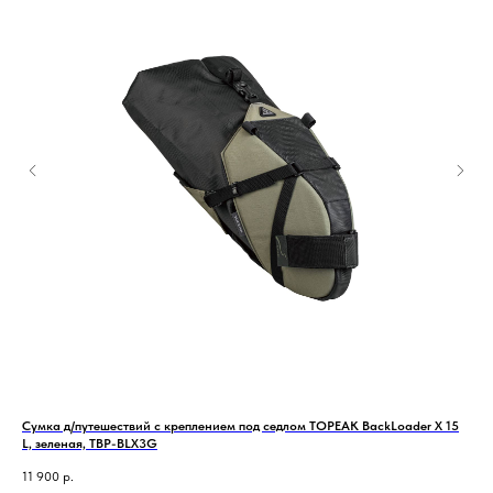
Сумка д/путешествий с креплением под седлом TOPEAK BackLoader X 15
Ста
L, зеленая, TBP-BLX3G
4 1
11 900
р.