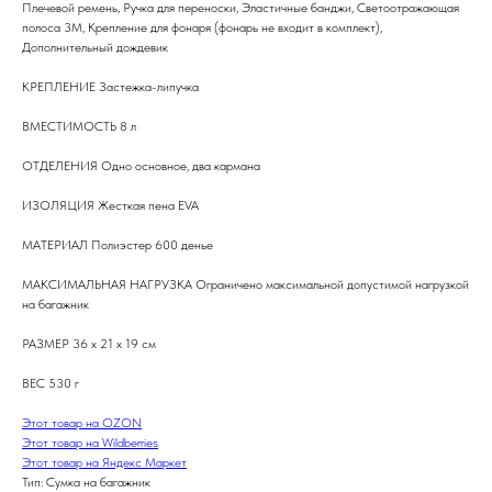
Плечевой ремень, Ручка для переноски, Эластичные банджи, Светоотражающая
полоса 3M, Крепление для фонаря (фонарь не входит в комплект),
Дополнительный дождевик
КРЕПЛЕНИЕ Застежка-липучка
ВМЕСТИМОСТЬ 8 л
ОТДЕЛЕНИЯ Одно основное, два кармана
ИЗОЛЯЦИЯ Жесткая пена EVA
МАТЕРИАЛ Полиэстер 600 денье
МАКСИМАЛЬНАЯ НАГРУЗКА Ограничено максимальной допустимой нагрузкой
на багажник
РАЗМЕР 36 x 21 x 19 см
ВЕС 530 г
Этот товар на OZON
Этот товар на Wildberries
Этот товар на Яндекс Маркет
Тип: Сумка на багажник