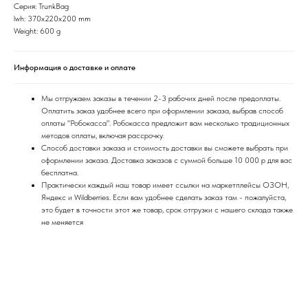
Серия: TrunkBag
lwh: 370x220x200 mm
Weight: 600 g
Информация о доставке и оплате
Мы отгружаем заказы в течении 2-3 рабочих дней после предоплаты.
Оплатить заказ удобнее всего при оформлении заказа, выбрав способ
оплаты "Робокасса". Робокасса предложит вам несколько традиционных
методов оплаты, включая рассрочку.
Способ доставки заказа и стоимость доставки вы сможете выбрать при
оформлении заказа. Доставка заказов с суммой больше 10 000 р для вас
бесплатна.
Практически каждый наш товар имеет ссылки на маркетплейсы ОЗОН,
Яндекс и Wildberries. Если вам удобнее сделать заказ там - пожалуйста,
это будет в точности этот же товар, срок отгрузки с нашего склада также
не меняется