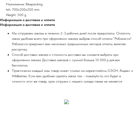
Назначение: Bikepacking
lwh: 700x200x200 mm
Weight: 500 g
Информация о доставке и оплате
Информация о доставке и оплате
Мы отгружаем заказы в течении 2-3 рабочих дней после предоплаты. Оплатить
заказ удобнее всего при оформлении заказа, выбрав способ оплаты "Робокасса".
Робокасса предложит вам несколько традиционных методов оплаты, включая
рассрочку.
Способ доставки заказа и стоимость доставки вы сможете выбрать при
оформлении заказа. Доставка заказов с суммой больше 10 000 р для вас
бесплатна.
Практически каждый наш товар имеет ссылки на маркетплейсы ОЗОН, Яндекс и
Wildberries. Если вам удобнее сделать заказ там - пожалуйста, это будет в
точности этот же товар, срок отгрузки с нашего склада также не меняется