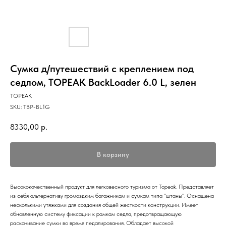
Сумка д/путешествий с креплением под
седлом, TOPEAK BackLoader 6.0 L, зелен
TOPEAK
SKU:
TBP-BL1G
8330,00
р.
В корзину
Высококачественный продукт для легковесного туризма от Topeak. Представляет
из себя альтернативу громоздким багажникам и сумкам типа "штаны". Оснащена
несколькими утяжками для создания общей жесткости конструкции. Имеет
обновленную систему фиксации к рамкам седла, предотвращающую
раскачивание сумки во время педалирования. Обладает высокой