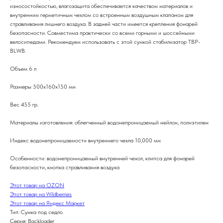
износостойкостью, влагозащита обеспечивается качеством материалов и
внутренним герметичным чехлом со встроенным воздушным клапаном для
стравливания лишнего воздуха. В задней части имеется крепления фонарей
безопасности. Совместима практически со всеми горными и шоссейными
велосипедами. Рекомендуем использовать с этой сумкой стабилизатор TBP-
BLWB.
Объем 6 л
Размеры 500х160х150 мм
Вес 455 гр.
Материалы изготовления: облегченный водонепроницаемый нейлон, полиэтилен
Индекс водонепроницаемости внутреннего чехла 10,000 мм
Особенности: водонепроницаемый внутренней чехол, клипса для фонарей
безопасности, кнопка стравливания воздуха
Этот товар на OZON
Этот товар на Wildberries
Этот товар на Яндекс Маркет
Тип: Сумка под седло
Серия: Backloader