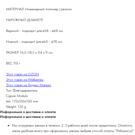
МАТЕРИАЛ Инженерный полимер / резина
НАРУЖНЫЙ ДИАМЕТР
Верхний - подходит для ø58 - ø68 мм
Нижний - подходит для ø60 - ø78 мм
РАЗМЕР 16,5–18,5 x 9,4 x 9 см
ВЕС 110 г
Этот товар на OZON
Этот товар на Wildberries
Этот товар на Яндекс Маркет
Тип: Флягодержатель
Серия: Modula
lwh: 170x100x100 mm
Weight: 130 g
Информация о доставке и оплате
Информация о доставке и оплате
Мы отгружаем заказы в течении 2-3 рабочих дней после предоплаты. Оплатить
заказ удобнее всего при оформлении заказа, выбрав способ оплаты "Робокасса".