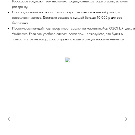
Робокасса предложит вам несколько традиционных методов оплаты, включая
рассрочку.
Способ доставки заказа и стоимость доставки вы сможете выбрать при
оформлении заказа. Доставка заказов с суммой больше 10 000 р для вас
бесплатна.
Практически каждый наш товар имеет ссылки на маркетплейсы ОЗОН, Яндекс и
Wildberries. Если вам удобнее сделать заказ там - пожалуйста, это будет в
точности этот же товар, срок отгрузки с нашего склада также не меняется