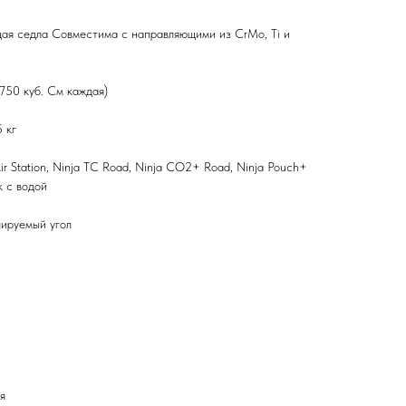
я седла Совместима с направляющими из CrMo, Ti и
750 куб. См каждая)
 кг
tation, Ninja TC Road, Ninja CO2+ Road, Ninja Pouch+
к с водой
руемый угол
я