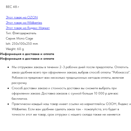
ВЕС 48 г
Этот товар на OZON
Этот товар на Wildberries
Этот товар на Яндекс Маркет
Тип: Флягодержатель
Серия: Mono Cage
lwh: 250x100x250 mm
Weight: 60 g
Информация о доставке и оплате
Информация о доставке и оплате
Мы отгружаем заказы в течении 2-3 рабочих дней после предоплаты. Оплатить
заказ удобнее всего при оформлении заказа, выбрав способ оплаты "Робокасса".
Робокасса предложит вам несколько традиционных методов оплаты, включая
рассрочку.
Способ доставки заказа и стоимость доставки вы сможете выбрать при
оформлении заказа. Доставка заказов с суммой больше 10 000 р для вас
бесплатна.
Практически каждый наш товар имеет ссылки на маркетплейсы ОЗОН, Яндекс и
Wildberries. Если вам удобнее сделать заказ там - пожалуйста, это будет в
точности этот же товар, срок отгрузки с нашего склада также не меняется