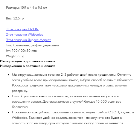
Размеры: 10.9 x 4.4 x 9.5 см
Вес: 32.6 гр
Этот товар на OZON
Этот товар на Wildberries
Этот товар на Яндекс Маркет
Тип: Крепление для флягодержателя
lwh: 100x100x50 mm
Weight: 60 g
Информация о доставке и оплате
Информация о доставке и оплате
Мы отгружаем заказы в течении 2-3 рабочих дней после предоплаты. Оплатить
заказ удобнее всего при оформлении заказа, выбрав способ оплаты "Робокасса".
Робокасса предложит вам несколько традиционных методов оплаты, включая
рассрочку.
Способ доставки заказа и стоимость доставки вы сможете выбрать при
оформлении заказа. Доставка заказов с суммой больше 10 000 р для вас
бесплатна.
Практически каждый наш товар имеет ссылки на маркетплейсы ОЗОН, Яндекс и
Wildberries. Если вам удобнее сделать заказ там - пожалуйста, это будет в
точности этот же товар, срок отгрузки с нашего склада также не меняется