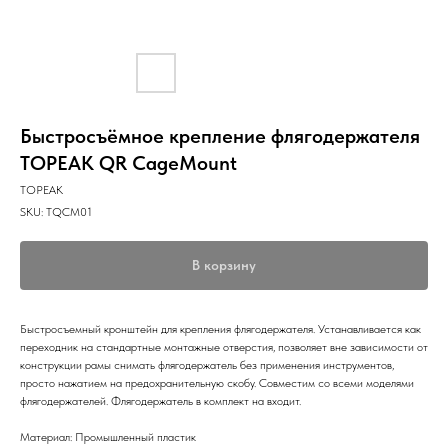
Быстросъёмное крепление флягодержателя
TOPEAK QR CageMount
TOPEAK
SKU:
TQCM01
В корзину
Быстросъемный кронштейн для крепления флягодержателя. Устанавливается как
переходник на стандартные монтажные отверстия, позволяет вне зависимости от
конструкции рамы снимать флягодержатель без применения инструментов,
просто нажатием на предохранительную скобу. Совместим со всеми моделями
флягодержателей. Флягодержатель в комплект на входит.
Материал: Промышленный пластик