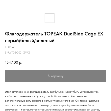
Флягодержатель TOPEAK DualSide Cage EX
серый/белый/зеленый
TOPEAK
SKU:
TDSC02-GWG
1547,00
р.
В корзину
Этот двусторонний флягодержатель для бутылок может быть установлен так,
чтобы легко захватывать бутылку с любой стороны и обеспечивает
дополнительную силу захвата в самых тяжелых условиях. Он также идеально
подходит для рам меньшего размера, где доступ к бутылкам может быть
затруднен, и поставляется с тремя монтажными держателями разных цветов,