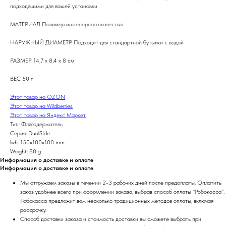
подходящими для вашей установки.
МАТЕРИАЛ Полимер инженерного качества
НАРУЖНЫЙ ДИАМЕТР Подходит для стандартной бутылки с водой
РАЗМЕР 14,7 x 8,4 x 8 см
ВЕС 50 г
Этот товар на OZON
Этот товар на Wildberries
Этот товар на Яндекс Маркет
Тип: Флягодержатель
Серия: DualSIde
lwh: 150x100x100 mm
Weight: 80 g
Информация о доставке и оплате
Информация о доставке и оплате
Мы отгружаем заказы в течении 2-3 рабочих дней после предоплаты. Оплатить
заказ удобнее всего при оформлении заказа, выбрав способ оплаты "Робокасса".
Робокасса предложит вам несколько традиционных методов оплаты, включая
рассрочку.
Способ доставки заказа и стоимость доставки вы сможете выбрать при