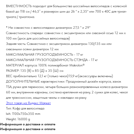
ВМЕСТИМОСТЬ подходит для большинства шоссейных велосипедов с колесной
базой до 118 см / 46,5” и размером шин до 26 " x 2,35" или 700 x 40C для триал-
триата / триатлона.
* Не совместим с велосипедами диаметром 27,5 " и 29"
Совместимость спереди: совместим с эксцентриком или сквозной осью 12 мм x
100 мм (диск для шоссейных велосипедов)
Задняя часть: Совместима с эксцентриком диаметром 130/135 мм или
сквозными осями диаметром 12 мм
МАКСИМАЛЬНАЯ ГРУЗОПОДЪЕМНОСТЬ - 17 кг
МАКСИМАЛЬНАЯ ГРУЗОПОДЪЕМНОСТЬ СТЭНДА - 17 кг
МАТЕРИАЛ корпуса: 100% поликарбонат Makrolon®
РАЗМЕР: 135 (В) х 85 (Д) х 35 (Ш) см
ВЕС приблизительно 12,1 кг (только чехол)15,9 кг(аксессуары включены)
ДОПОЛНИТЕЛЬНЫЕ характеристики: Продуманный дизайн корпуса, замок
TSA, ручки для переноски, четыре больших разнонаправленных колеса диаметром
60 мм, внутренние карманы, система крепления на раму, 2 сумки для колес, чехол
для трансмиссии, защитные чехлы и накладки на раму
Этот товар на Яндекс Маркет
Тип: Кофр для велосипеда
lwh: 1100x750x350 mm
Weight: 16000 g
Информация о доставке и оплате
Информация о доставке и оплате