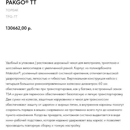
PAKGO® TT
TOPEAK
TPG-TT
130662,00
р.
В корзину
Удобный в упаковке / распаковке дорожный чехол для велотриала, триатлона и
шоссейных велосипедов с увеличенной рамой. Корпус из поликарбоната
Makrolon®, усиленный алюминиевой системой крепления, отличается высокой
ударопрочностью, легкостью и гибкостью. Вертикальная конструкция кейса с
четырьмя большими разнонаправленными колесами диаметром 60 мм
обеспечивает удобство при транспортировке, как у багажа, а встроенный замок
TSA и ручки для переноски обеспечивают безопасную и легкую транспортировку.
Две сумки на колесах, защитные нарукавники и чехол для трансмиссии
обеспечивают защиту от царапин и жирных пятен, а внутренние карманы помогут
сохранить порядок в вашем снаряжении на протяжении всего пути до конечного
пункта назначения. Когда вы приедете, монтажная система выдвигается в виде
мини-рабочей подставки, которая надежно удерживает ваш каркас и позволяет
производить повторную сборку и тонкую настройку.