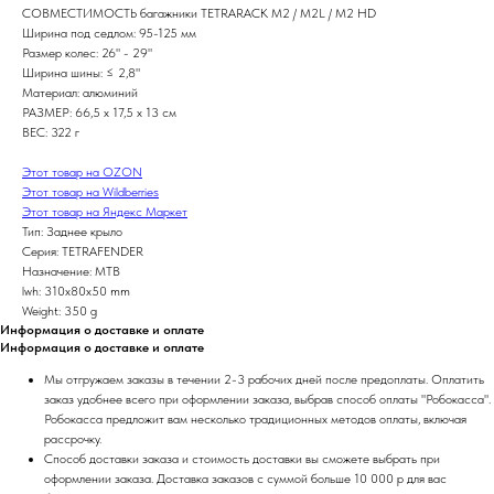
СОВМЕСТИМОСТЬ багажники TETRARACK M2 / M2L / M2 HD
Ширина под седлом: 95-125 мм
Размер колес: 26" - 29"
Ширина шины: ≤ 2,8"
Материал: алюминий
РАЗМЕР: 66,5 x 17,5 x 13 см
ВЕС: 322 г
Этот товар на OZON
Этот товар на Wildberries
Этот товар на Яндекс Маркет
Тип: Заднее крыло
Серия: TETRAFENDER
Назначение: MTB
lwh: 310x80x50 mm
Weight: 350 g
Информация о доставке и оплате
Информация о доставке и оплате
Мы отгружаем заказы в течении 2-3 рабочих дней после предоплаты. Оплатить
заказ удобнее всего при оформлении заказа, выбрав способ оплаты "Робокасса".
Робокасса предложит вам несколько традиционных методов оплаты, включая
рассрочку.
Способ доставки заказа и стоимость доставки вы сможете выбрать при
оформлении заказа. Доставка заказов с суммой больше 10 000 р для вас