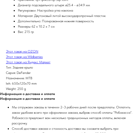
Диаметр подседельного штыря: ø25.4 - ø34.9 мм
Регулировки: Настройка угла наклона
Материал: Двутоновый литой высокоударопрочный пластик
Дополнительно: Полированная нижняя поверхность
Размеры 62 x 10.2 x 7 см
Вес 215 гр
Этот товар на OZON
Этот товар на Wildberries
Этот товар на Яндекс Маркет
Тип: Заднее крыло
Серия: DeFender
Назначение: MTB
lwh: 650x120x70 mm
Weight: 250 g
Информация о доставке и оплате
Информация о доставке и оплате
Мы отгружаем заказы в течении 2-3 рабочих дней после предоплаты. Оплатить
заказ удобнее всего при оформлении заказа, выбрав способ оплаты "Робокасса".
Робокасса предложит вам несколько традиционных методов оплаты, включая
рассрочку.
Способ доставки заказа и стоимость доставки вы сможете выбрать при