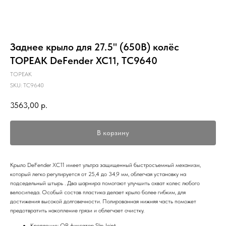
Заднее крыло для 27.5" (650B) колёс
TOPEAK DeFender XC11, TC9640
TOPEAK
SKU:
TC9640
3563,00
р.
В корзину
Крыло DeFender XC11 имеет ультра защищенный быстросъемный механизм,
который легко регулируется от 25,4 до 34,9 мм, облегчая установку на
подседельный штырь . Два шарнира помогают улучшить охват колес любого
велосипеда. Особый состав пластика делает крыло более гибким, для
достижения высокой долговечности. Полированная нижняя часть поможет
предотвратить накопление грязи и облегчает очистку.
Крепление: QR фиксатор Slip Joint