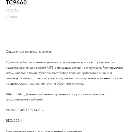
TC9660
TOPEAK
TC9660
В корзину
Совместимо со всеми вилками.
Идеальное быстросъемное двухцветное переднее крыло, которое легко и
надежно крепится к вилкам MTB с помощью ремней с липучками. Регулируемые
алюминиевые стойки обеспечивают более плотное прилегание к шине и
отличную защиту от грязи и брызг, а тщательно отполированная нижняя сторона
предотвращает скопление грязи и облегчает очистку.
МАТЕРИАЛ Двухцветный инжектированный ударопрочный пластик с
алюминиевыми стойками
РАЗМЕР: 48x17, 2x14,2 см
ВЕС: 230 г
Крепления на вилку с помощью ремней с липучками.