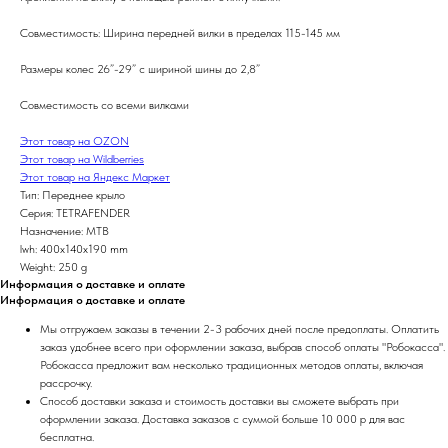
Совместимость: Ширина передней вилки в пределах 115-145 мм
Размеры колес 26”-29” с шириной шины до 2,8”
Совместимость со всеми вилками
Этот товар на OZON
Этот товар на Wildberries
Этот товар на Яндекс Маркет
Тип: Переднее крыло
Серия: TETRAFENDER
Назначение: MTB
lwh: 400x140x190 mm
Weight: 250 g
Информация о доставке и оплате
Информация о доставке и оплате
Мы отгружаем заказы в течении 2-3 рабочих дней после предоплаты. Оплатить
заказ удобнее всего при оформлении заказа, выбрав способ оплаты "Робокасса".
Робокасса предложит вам несколько традиционных методов оплаты, включая
рассрочку.
Способ доставки заказа и стоимость доставки вы сможете выбрать при
оформлении заказа. Доставка заказов с суммой больше 10 000 р для вас
бесплатна.