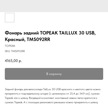
Фонарь задний TOPEAK TAILLUX 30 USB,
Красный, TMS092RR
TOPEAK
SKU:
TMS092RR
4165,00
р.
В корзину
Задний фонарь для велосипеда TailLux 30 USB красного и желтого цвета можно
прикрепить к подседельному штырю (с диаметром от 25,4 до 34,9 мм), сумкам
Topeak или к шлему. Входящий в комплект монтажный зажим легко крепится к
сумкам Topeak. А с помощью резинового ремешка можно прикрепить к шлему.