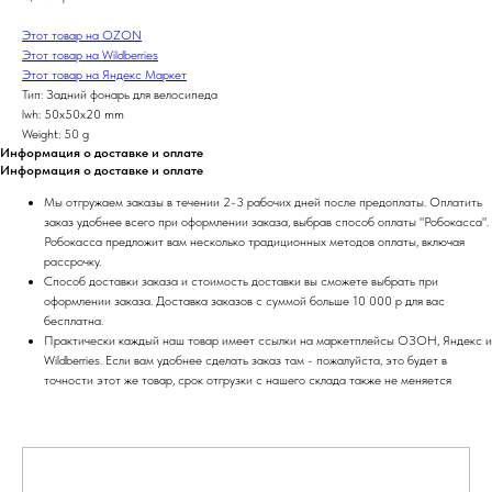
Этот товар на OZON
Этот товар на Wildberries
Этот товар на Яндекс Маркет
Тип: Задний фонарь для велосипеда
lwh: 50x50x20 mm
Weight: 50 g
Информация о доставке и оплате
Информация о доставке и оплате
Мы отгружаем заказы в течении 2-3 рабочих дней после предоплаты. Оплатить
заказ удобнее всего при оформлении заказа, выбрав способ оплаты "Робокасса".
Робокасса предложит вам несколько традиционных методов оплаты, включая
рассрочку.
Способ доставки заказа и стоимость доставки вы сможете выбрать при
оформлении заказа. Доставка заказов с суммой больше 10 000 р для вас
бесплатна.
Практически каждый наш товар имеет ссылки на маркетплейсы ОЗОН, Яндекс и
Wildberries. Если вам удобнее сделать заказ там - пожалуйста, это будет в
точности этот же товар, срок отгрузки с нашего склада также не меняется