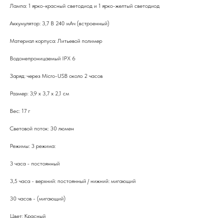
Лампа: 1 ярко-красный светодиод и 1 ярко-желтый светодиод
Аккумулятор: 3,7 В 240 мАч (встроенный)
Материал корпуса: Литьевой полимер
Водонепроницаемый IPX 6
Заряд: через Micro-USB около 2 часов
Размер: 3,9 х 3,7 х 2,1 см
Вес: 17 г
Световой поток: 30 люмен
Режимы: 3 режима:
3 часа - постоянный
3,5 часа - верхний: постоянный / нижний: мигающий
30 часов - (мигающий)
Цвет: Красный