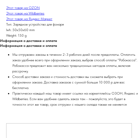
Этот товар на OZON
Этот товар на Wildberries
Этот товар на Яндекс Маркет
Тип: Зарядное устройство для фонаря
lwh: 50x50x60 mm
Weight: 150 g
Информация о доставке и оплате
Информация о доставке и оплате
Мы отгружаем заказы в течении 2-3 рабочих дней после предоплаты. Оплатить
заказ удобнее всего при оформлении заказа, выбрав способ оплаты "Робокасса".
Робокасса предложит вам несколько традиционных методов оплаты, включая
рассрочку.
Способ доставки заказа и стоимость доставки вы сможете выбрать при
оформлении заказа. Доставка заказов с суммой больше 10 000 р для вас
бесплатна.
Практически каждый наш товар имеет ссылки на маркетплейсы ОЗОН, Яндекс и
Wildberries. Если вам удобнее сделать заказ там - пожалуйста, это будет в
точности этот же товар, срок отгрузки с нашего склада также не меняется