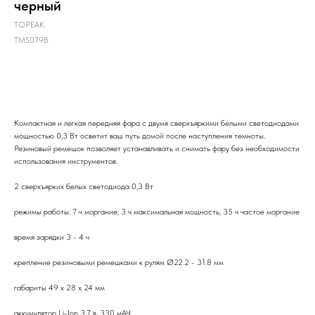
черный
TOPEAK
TMS079B
В корзину
Компактная и легкая передняя фара с двумя сверхъяркими белыми светодиодами
мощностью 0,3 Вт осветит ваш путь домой после наступления темноты.
Резиновый ремешок позволяет устанавливать и снимать фару без необходимости
использования инструментов.
2 сверхъярких белых светодиода 0,3 Вт
режимы работы: 7 ч моргание, 3 ч максимальная мощность, 35 ч частое моргание
время зарядки 3 - 4 ч
крепление резиновыми ремешками к рулям Ø22.2 - 31.8 мм
габариты 49 х 28 х 24 мм
аккумулятор Li-Ion 3.7 в, 330 мАЧ