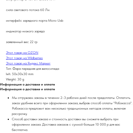
сила светового потока 60 Лм
интерфейс зарядного порта Micro-Usb
индикатор низкого заряда
заявленный вес 22 гр
Этот товар на OZON
Этот товар на Wildberries
Этот товар на Яндекс Маркет
Тип: Фара передняя для велосипеда
lwh: 50x30x30 mm
Weight: 30 g
Информация о доставке и оплате
Информация о доставке и оплате
Мы отгружаем заказы в течении 2-3 рабочих дней после предоплаты. Оплатить
заказ удобнее всего при оформлении заказа, выбрав способ оплаты "Робокасса".
Робокасса предложит вам несколько традиционных методов оплаты, включая
рассрочку.
Способ доставки заказа и стоимость доставки вы сможете выбрать при
оформлении заказа. Доставка заказов с суммой больше 10 000 р для вас
бесплатна.