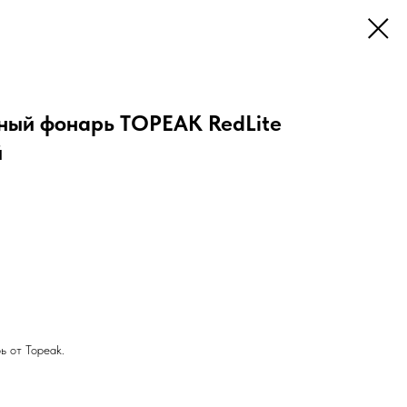
ный фонарь TOPEAK RedLite
й
ь от Topeak.