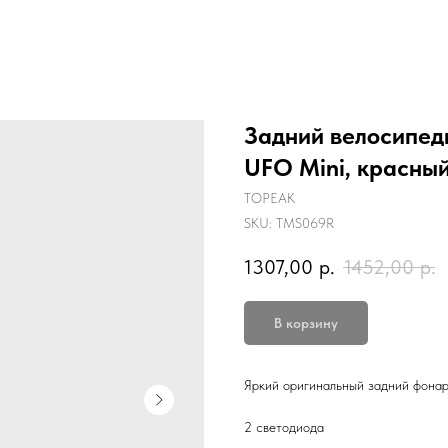
Задний велосипед
UFO Mini, красны
TOPEAK
SKU:
TMS069R
1307,00
р.
1452,00
р.
В корзину
Яркий оригинальный задний фонар
2 светодиода