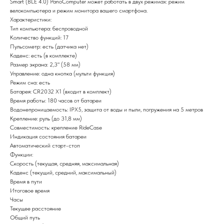
Smart (BLE 4.0) PanoComputer может работать в двух режимах: режим
велокомпьютера и режим монитора вашего смартфона.
Характеристики:
Тип компьютера: беспроводной
Количество функций: 17
Пульсометр: есть (датчика нет)
Каденс: есть (в комплекте)
Размер экрана: 2,3" (58 мм)
Управление: одна кнопка (мульти функция)
Режим сна: есть
Батарея: CR2032 X1 (входит в комплект)
Время работы: 180 часов от батареи
Водонепроницаемость: IPX5, защита от воды и пыли, погружения на 5 метров
Крепление: руль (до 31,8 мм)
Совместимость: крепление RideCase
Индикация состояния батареи
Автоматический старт-стоп
Функции:
Скорость (текущая, средняя, максимальная)
Каденс (текущий, средний, максимальный)
Время в пути
Итоговое время
Часы
Текущее расстояние
Общий путь