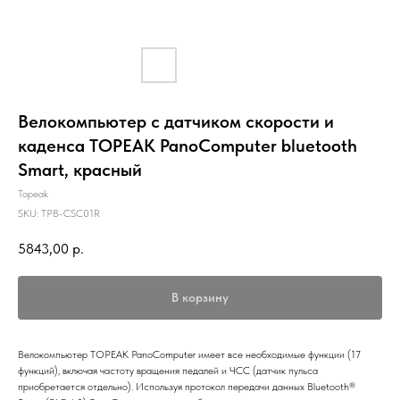
Велокомпьютер с датчиком скорости и
каденса TOPEAK PanoComputer bluetooth
Smart, красный
Topeak
SKU:
TPB-CSC01R
5843,00
р.
В корзину
Велокомпьютер TOPEAK PanoComputer имеет все необходимые функции (17
функций), включая частоту вращения педалей и ЧСС (датчик пульса
приобретается отдельно). Используя протокол передачи данных Bluetooth®