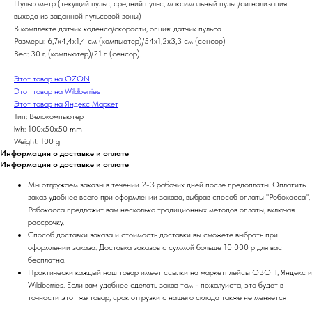
Пульсометр (текущий пульс, средний пульс, максимальный пульс/сигнализация
выхода из заданной пульсовой зоны)
В комплекте датчик каденса/скорости, опция: датчик пульса
Размеры: 6,7x4,4x1,4 см (компьютер)/54x1,2x3,3 см (сенсор)
Вес: 30 г. (компьютер)/21 г. (сенсор).
Этот товар на OZON
Этот товар на Wildberries
Этот товар на Яндекс Маркет
Тип: Велокомпьютер
lwh: 100x50x50 mm
Weight: 100 g
Информация о доставке и оплате
Информация о доставке и оплате
Мы отгружаем заказы в течении 2-3 рабочих дней после предоплаты. Оплатить
заказ удобнее всего при оформлении заказа, выбрав способ оплаты "Робокасса".
Робокасса предложит вам несколько традиционных методов оплаты, включая
рассрочку.
Способ доставки заказа и стоимость доставки вы сможете выбрать при
оформлении заказа. Доставка заказов с суммой больше 10 000 р для вас
бесплатна.
Практически каждый наш товар имеет ссылки на маркетплейсы ОЗОН, Яндекс и
Wildberries. Если вам удобнее сделать заказ там - пожалуйста, это будет в
точности этот же товар, срок отгрузки с нашего склада также не меняется