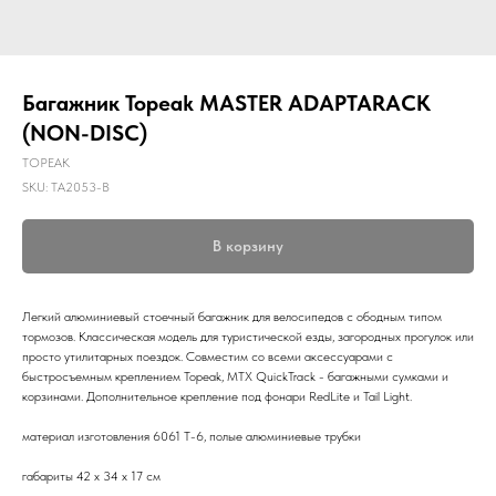
Багажник Topeak MASTER ADAPTARACK
(NON-DISC)
TOPEAK
SKU:
TA2053-B
В корзину
Легкий алюминиевый стоечный багажник для велосипедов с ободным типом
тормозов. Классическая модель для туристической езды, загородных прогулок или
просто утилитарных поездок. Совместим со всеми аксессуарами с
быстросъемным креплением Topeak, MTX QuickTrack - багажными сумками и
корзинами. Дополнительное крепление под фонари RedLite и Tail Light.
материал изготовления 6061 Т-6, полые алюминиевые трубки
габариты 42 х 34 х 17 см