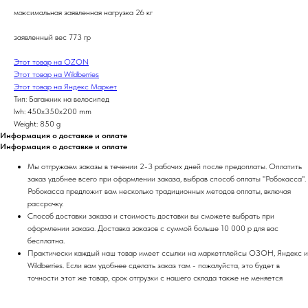
максимальная заявленная нагрузка 26 кг
заявленный вес 773 гр
Этот товар на OZON
Этот товар на Wildberries
Этот товар на Яндекс Маркет
Тип: Багажник на велосипед
lwh: 450x350x200 mm
Weight: 850 g
Информация о доставке и оплате
Информация о доставке и оплате
Мы отгружаем заказы в течении 2-3 рабочих дней после предоплаты. Оплатить
заказ удобнее всего при оформлении заказа, выбрав способ оплаты "Робокасса".
Робокасса предложит вам несколько традиционных методов оплаты, включая
рассрочку.
Способ доставки заказа и стоимость доставки вы сможете выбрать при
оформлении заказа. Доставка заказов с суммой больше 10 000 р для вас
бесплатна.
Практически каждый наш товар имеет ссылки на маркетплейсы ОЗОН, Яндекс и
Wildberries. Если вам удобнее сделать заказ там - пожалуйста, это будет в
точности этот же товар, срок отгрузки с нашего склада также не меняется