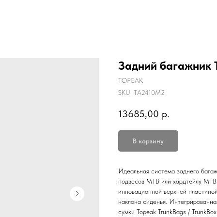
Задний багажник
TOPEAK
SKU:
TA2410M2
13685,00
р.
В корзину
Идеальная система заднего багаж
подвесов MTB или хардтейлу MTB 
инновационной верхней пластиной,
наклона сиденья. Интегрированна
сумки Topeak TrunkBags / TrunkBo