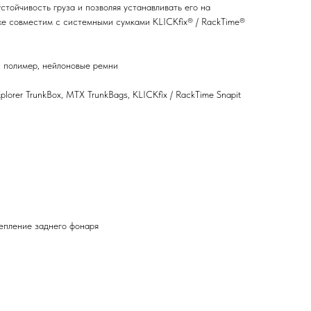
устойчивость груза и позволяя устанавливать его на
же совместим с системными сумками KLICKfix® / RackTime®
 полимер, нейлоновые ремни
lorer TrunkBox, MTX TrunkBags, KLICKfix / RackTime Snapit
репление заднего фонаря