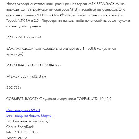
Новая, усовершенствованная и расширенная версия MTX BEAMRACK лучше
подходит для 29-дюймовых велосипедов MTB и гравийных велосипедов. Она
оснащена панелью MTX QuickTrack®, совместимой с сумками и корзинами
Topeak MTX 1.0 и 2.0 . Переверните панель, чтобы приспособить ее для сумок и
корзин других брендов.
МАТЕРИАЛ алюминий
ЗАЖИМ подходит для подседельного штыря ø25,4 - ø31,8 мм (включая
прокладки)
МАКСИМАЛЬНАЯ НАГРУЗКА 9 кг
РАЗМЕР 57,7x14x13, 3 см
ВЕС 722 г
СОВМЕСТИМОСТЬ С сумками и корзинами TOPEAK MTX 1.0 / 2.0
Этот товар на OZON
Этот товар на Яндекс Маркет
Тип: Багажник на велосипед
Серия: BeamRack
lwh: 550x150x150 mm
Weight: 800 g