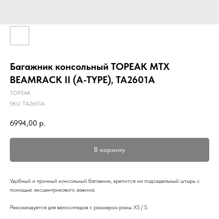
Багажник консольный TOPEAK MTX
BEAMRACK II (A-TYPE), TA2601A
TOPEAK
SKU:
TA2601A
6994,00
р.
В корзину
Удобный и прочный консольный багажник, крепится на подседельный штырь с
помощью эксцентрикового зажима.
Рекомендуется для велосипедов с размером рамы XS / S.