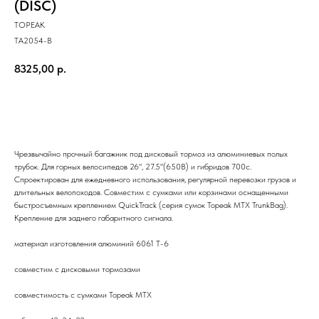
(DISC)
TOPEAK
TA2054-B
8325,00
р.
В корзину
Чрезвычайно прочный багажник под дисковый тормоз из алюминиевых полых
трубок. Для горных велосипедов 26", 27.5"(650B) и гибридов 700c.
Спроектирован для ежедневного использования, регулярной перевозки грузов и
длительных велопоходов. Совместим с сумками или корзинами оснащенными
быстросъемным креплением QuickTrack (серия сумок Topeak MTX TrunkBag).
Крепление для заднего габаритного сигнала.
материал изготовления алюминий 6061 Т-6
совместим с дисковыми тормозами
совместимость с сумками Topeak MTX