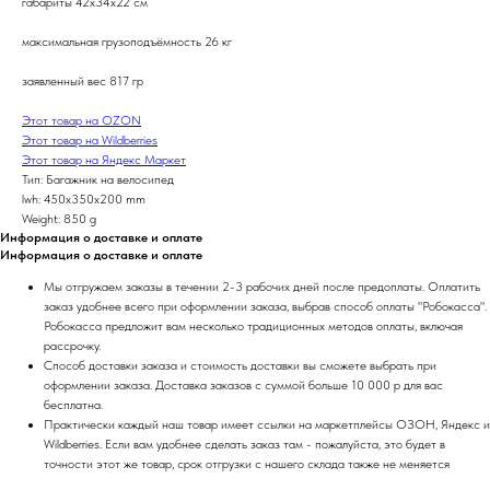
габариты 42х34х22 см
максимальная грузоподъёмность 26 кг
заявленный вес 817 гр
Этот товар на OZON
Этот товар на Wildberries
Этот товар на Яндекс Маркет
Тип: Багажник на велосипед
lwh: 450x350x200 mm
Weight: 850 g
Информация о доставке и оплате
Информация о доставке и оплате
Мы отгружаем заказы в течении 2-3 рабочих дней после предоплаты. Оплатить
заказ удобнее всего при оформлении заказа, выбрав способ оплаты "Робокасса".
Робокасса предложит вам несколько традиционных методов оплаты, включая
рассрочку.
Способ доставки заказа и стоимость доставки вы сможете выбрать при
оформлении заказа. Доставка заказов с суммой больше 10 000 р для вас
бесплатна.
Практически каждый наш товар имеет ссылки на маркетплейсы ОЗОН, Яндекс и
Wildberries. Если вам удобнее сделать заказ там - пожалуйста, это будет в
точности этот же товар, срок отгрузки с нашего склада также не меняется