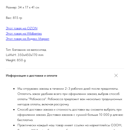
Размер: 34 x 17 x 41 см
Вес: 815 гр
Этот товар на OZON
Этот товар на Wildberries
Этот товар на Яндекс Маркет
Тип: Багажник на велосипед
LxWxH: 350x450x170 mm
Weight: 850 g
Информация о доставке и оплате
Мы отгружаем заказы в течении 2-3 рабочих дней после предоплаты.
Оплатить заказ удобнее всего при оформлении заказа, выбрав способ
оплаты "Робокасса". Робокасса предложит вам несколько традиционных
методов оплаты, включая рассрочку.
Способ доставки заказа и стоимость доставки вы сможете выбрать при
оформлении заказа. Доставка заказов с суммой больше 10 000 р для вас
бесплатна.
Практически каждый наш товар имеет ссылки на маркетплейсы ОЗОН,