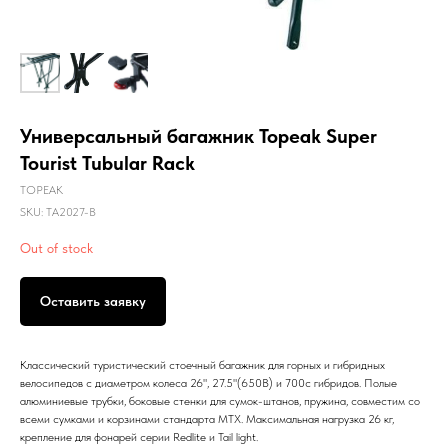
Универсальный багажник Topeak Super
Tourist Tubular Rack
TOPEAK
SKU:
TA2027-B
Out of stock
Оставить заявку
Классический туристический стоечный багажник для горных и гибридных
велосипедов с диаметром колеса 26", 27.5"(650B) и 700c гибридов. Полые
алюминиевые трубки, боковые стенки для сумок-штанов, пружина, совместим со
всеми сумками и корзинами стандарта MTX. Максимальная нагрузка 26 кг,
крепление для фонарей серии Redlite и Tail light.