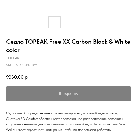
Седло TOPEAK Free XX Carbon Black & White
color
TOPEAK
SKU:
TS-XXCB01BW
9330,00
р.
В корзину
Седло free_XX предназначено для высокопроизводительной езды и гонок.
Система 3D Comfort обеспечивает превосходное распределение давления и
устраняет онемение для обеспечения оптимальной езды. Технология Zero Side
Wall снижает вероятность натирания, чтобы вы продолжали работать.