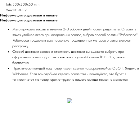
lwh: 300x200x60 mm
Weight: 300 g
Информация о доставке и оплате
Информация о доставке и оплате
Мы отгружаем заказы в течении 2-3 рабочих дней после предоплаты. Оплатить
заказ удобнее всего при оформлении заказа, выбрав способ оплаты "Робокасса".
Робокасса предложит вам несколько традиционных методов оплаты, включая
рассрочку.
Способ доставки заказа и стоимость доставки вы сможете выбрать при
оформлении заказа. Доставка заказов с суммой больше 10 000 р для вас
бесплатна.
Практически каждый наш товар имеет ссылки на маркетплейсы ОЗОН, Яндекс и
Wildberries. Если вам удобнее сделать заказ там - пожалуйста, это будет в
точности этот же товар, срок отгрузки с нашего склада также не меняется