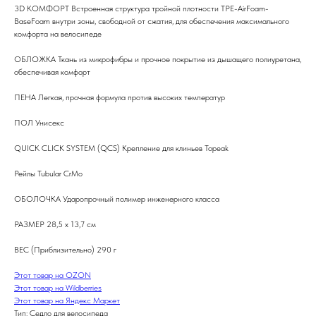
3D КОМФОРТ Встроенная структура тройной плотности TPE-AirFoam-
BaseFoam внутри зоны, свободной от сжатия, для обеспечения максимального
комфорта на велосипеде
ОБЛОЖКА Ткань из микрофибры и прочное покрытие из дышащего полиуретана,
обеспечивая комфорт
ПЕНА Легкая, прочная формула против высоких температур
ПОЛ Унисекс
QUICK CLICK SYSTEM (QCS) Крепление для клиньев Topeak
Рейлы Tubular CrMo
ОБОЛОЧКА Ударопрочный полимер инженерного класса
РАЗМЕР 28,5 x 13,7 см
ВЕС (Приблизительно) 290 г
Этот товар на OZON
Этот товар на Wildberries
Этот товар на Яндекс Маркет
Тип: Седло для велосипеда