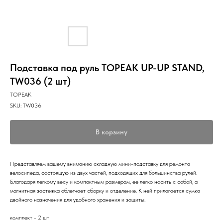
Подставка под руль TOPEAK UP-UP STAND,
TW036 (2 шт)
TOPEAK
SKU:
TW036
В корзину
Представляем вашему вниманию складную мини-подставку для ремонта
велосипеда, состоящую из двух частей, подходящих для большинства рулей.
Благодаря легкому весу и компактным размерам, ее легко носить с собой, а
магнитная застежка облегчает сборку и отделение. К ней прилагается сумка
двойного назначения для удобного хранения и защиты.
комплект - 2 шт