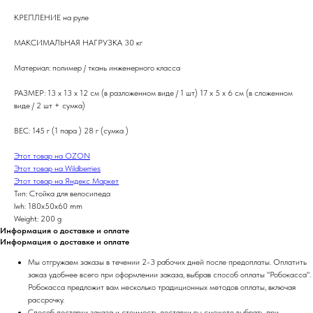
КРЕПЛЕНИЕ на руле
МАКСИМАЛЬНАЯ НАГРУЗКА 30 кг
Материал: полимер / ткань инженерного класса
РАЗМЕР: 13 x 13 x 12 см (в разложенном виде / 1 шт) 17 x 5 x 6 см (в сложенном
виде / 2 шт + сумка)
ВЕС: 145 г (1 пара ) 28 г (сумка )
Этот товар на OZON
Этот товар на Wildberries
Этот товар на Яндекс Маркет
Тип: Стойка для велосипеда
lwh: 180x50x60 mm
Weight: 200 g
Информация о доставке и оплате
Информация о доставке и оплате
Мы отгружаем заказы в течении 2-3 рабочих дней после предоплаты. Оплатить
заказ удобнее всего при оформлении заказа, выбрав способ оплаты "Робокасса".
Робокасса предложит вам несколько традиционных методов оплаты, включая
рассрочку.
Способ доставки заказа и стоимость доставки вы сможете выбрать при