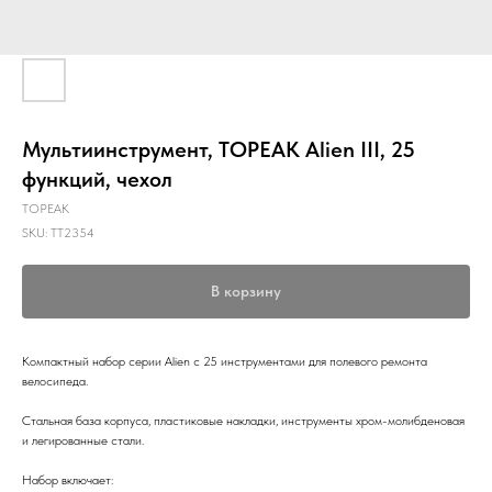
Мультиинструмент, TOPEAK Alien III, 25
функций, чехол
TOPEAK
SKU:
TT2354
В корзину
Компактный набор серии Alien с 25 инструментами для полевого ремонта
велосипеда.
Стальная база корпуса, пластиковые накладки, инструменты хром-молибденовая
и легированные стали.
Набор включает: