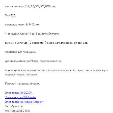
шестигранники 2-L/2.5/3/4/5/6/8/10 мм,
Torx T25,
накидные ключи 8-9-10 мм,
4 спицевых ключа 14 g/15 g/Mavic/Shimano,
выжимка цепи (до 10 скоростей) с крючком для сведения звеньев,
монтажка для покрышек,
крестовая отвертка Phillips, плоская отвертка,
нож, открывашка. два отделения для запасных осей цепи, проставка для калипера
гидравлических тормозов.
Плотный нейлоновый чехол.
Этот товар на OZON
Этот товар на Wildberries
Этот товар на Яндекс Маркет
Тип: Мультитул
lwh: 100x50x50 mm