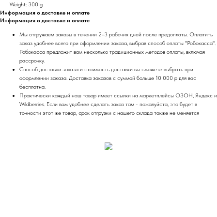
Weight: 300 g
Информация о доставке и оплате
Информация о доставке и оплате
Мы отгружаем заказы в течении 2-3 рабочих дней после предоплаты. Оплатить
заказ удобнее всего при оформлении заказа, выбрав способ оплаты "Робокасса".
Робокасса предложит вам несколько традиционных методов оплаты, включая
рассрочку.
Способ доставки заказа и стоимость доставки вы сможете выбрать при
оформлении заказа. Доставка заказов с суммой больше 10 000 р для вас
бесплатна.
Практически каждый наш товар имеет ссылки на маркетплейсы ОЗОН, Яндекс и
Wildberries. Если вам удобнее сделать заказ там - пожалуйста, это будет в
точности этот же товар, срок отгрузки с нашего склада также не меняется