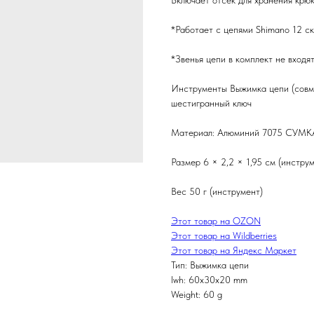
Включает отсек для хранения крюк
*Работает с цепями Shimano 12 с
*Звенья цепи в комплект не входят
Инструменты Выжимка цепи (совме
шестигранный ключ
Материал: Алюминий 7075 СУМК
Размер 6 × 2,2 × 1,95 см (инстру
Вес 50 г (инструмент)
Этот товар на OZON
Этот товар на Wildberries
Этот товар на Яндекс Маркет
Тип: Выжимка цепи
lwh: 60x30x20 mm
Weight: 60 g