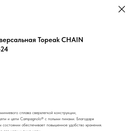
версальная Topeak CHAIN
624
миниевого сплава сверхлегкой конструкции,
епи и цепи Campagnolo® с полыми пинами. Благодаря
м состоянии обеспечивает повышенное удобство хранения.