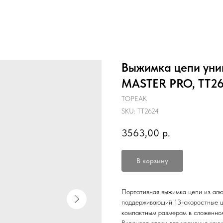
Выжимка цепи уни
MASTER PRO, TT2
TOPEAK
SKU:
TT2624
3563,00
р.
В корзину
Портативная выжимка цепи из алю
поддерживающий 13-скоростные ц
компактным размерам в сложенно