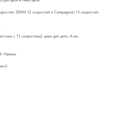
а для цепи и пина цепи.
коростей, SRAM 12 скоростей и Campagnolo 13 скоростей.
.
стима с 13 скоростями), крюк для цепи, 4-мм
А: Нейлон
мент)