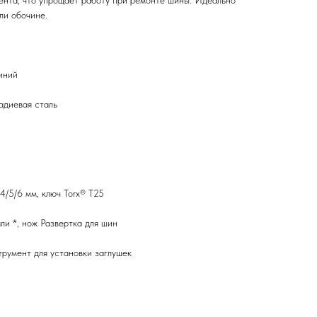
ента, что упрощает работу при ремонте шины. Идеально
ли обочине.
иний
адиевая сталь
4/5/6 мм, ключ Torx® T25
ли *, нож Развертка для шин
трумент для установки заглушек