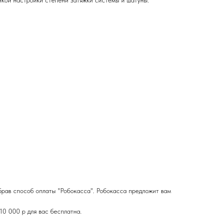
нкой настройки степени затяжки системы и шатуны.
брав способ оплаты "Робокасса". Робокасса предложит вам
10 000 р для вас бесплатна.