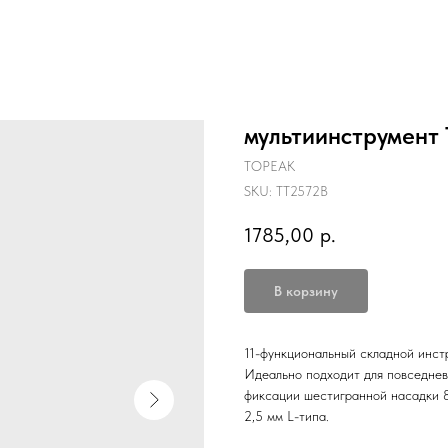
мультиинструмент
TOPEAK
SKU:
TT2572B
1785,00
р.
В корзину
11-функциональный складной инст
Идеально подходит для повседнев
фиксации шестигранной насадки 8
2,5 мм L-типа.