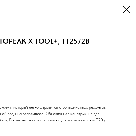
 TOPEAK X-TOOL+, TT2572B
румент, который легко справится с большинством ремонтов.
ной езды на велосипеде. Обновленная конструкция для
 мм. В комплекте самозатягивающийся гаечный ключ T20 /