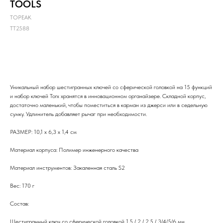
TOOLS
TOPEAK
TT2588
В корзину
Уникальный набор шестигранных ключей со сферической головкой на 15 функций
и набор ключей Torx хранятся в инновационном органайзере. Складной корпус,
достаточно маленький, чтобы поместиться в карман из джерси или в седельную
сумку. Удлинитель добавляет рычаг при необходимости.
РАЗМЕР: 10,1 x 6,3 x 1,4 см
Материал корпуса: Полимер инженерного качества
Материал инструментов: Закаленная сталь S2
Вес: 170 г
Состав:
Шестигранный ключ со сферической головкой 1,5 / 2 / 2,5 / 3/4/5/6 мм