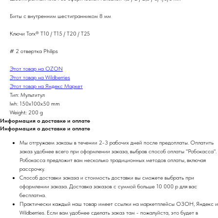
Биты с внутренним шестигранником 8 мм
Ключи Torx® T10 / T15 / T20 / T25
# 2 отвертка Philips
Этот товар на OZON
Этот товар на Wildberries
Этот товар на Яндекс Маркет
Тип: Мультитул
lwh: 150x100x50 mm
Weight: 200 g
Информация о доставке и оплате
Информация о доставке и оплате
Мы отгружаем заказы в течении 2-3 рабочих дней после предоплаты. Оплатить
заказ удобнее всего при оформлении заказа, выбрав способ оплаты "Робокасса".
Робокасса предложит вам несколько традиционных методов оплаты, включая
рассрочку.
Способ доставки заказа и стоимость доставки вы сможете выбрать при
оформлении заказа. Доставка заказов с суммой больше 10 000 р для вас
бесплатна.
Практически каждый наш товар имеет ссылки на маркетплейсы ОЗОН, Яндекс и
Wildberries. Если вам удобнее сделать заказ там - пожалуйста, это будет в