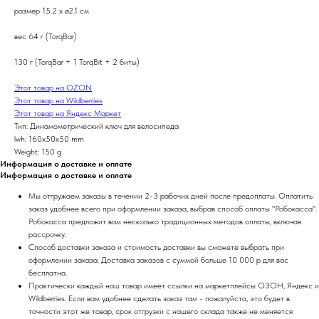
размер 15.2 x ø2.1 см
вес 64 г (TorqBar)
130 г (TorqBar + 1 TorqBit + 2 биты)
Этот товар на OZON
Этот товар на Wildberries
Этот товар на Яндекс Маркет
Тип: Динамометрический ключ для велосипеда
lwh: 160x50x50 mm
Weight: 150 g
Информация о доставке и оплате
Информация о доставке и оплате
Мы отгружаем заказы в течении 2-3 рабочих дней после предоплаты. Оплатить
заказ удобнее всего при оформлении заказа, выбрав способ оплаты "Робокасса".
Робокасса предложит вам несколько традиционных методов оплаты, включая
рассрочку.
Способ доставки заказа и стоимость доставки вы сможете выбрать при
оформлении заказа. Доставка заказов с суммой больше 10 000 р для вас
бесплатна.
Практически каждый наш товар имеет ссылки на маркетплейсы ОЗОН, Яндекс и
Wildberries. Если вам удобнее сделать заказ там - пожалуйста, это будет в
точности этот же товар, срок отгрузки с нашего склада также не меняется