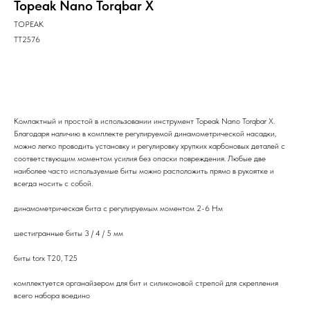
Topeak Nano Torqbar X
TOPEAK
TT2576
В корзину
Компактный и простой в использовании инструмент Topeak Nano Torqbar X.
Благодаря наличию в комплекте регулируемой динамометрической насадки,
можно легко проводить установку и регулировку хрупких карбоновых деталей с
соответствующим моментом усилия без опаски повреждения. Любые две
наиболее часто используемые биты можно расположить прямо в рукоятке и
всегда носить с собой.
динамометрическая бита с регулируемым моментом 2-6 Нм
шестигранные биты 3 / 4 / 5 мм
биты torx T20, T25
комплектуется органайзером для бит и силиконовой стрепой для скрепления
всего набора воедино