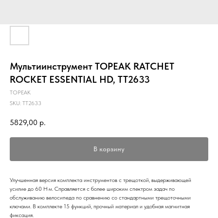
Мультиинструмент TOPEAK RATCHET
ROCKET ESSENTIAL HD, TT2633
TOPEAK
SKU:
TT2633
5829,00
р.
В корзину
Улучшенная версия комплекта инструментов с трещоткой, выдерживающей
усилие до 60 Н·м. Справляется с более широким спектром задач по
обслуживанию велосипеда по сравнению со стандартными трещоточными
ключами. В комплекте 15 функций, прочный материал и удобная магнитная
фиксация.