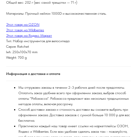
Общий вес: 202 г (вес самой трещотки — 71 г)
Материалы: Прочный нейлон 1000D и высококачественная сталь.
Этот товар на OZON
Этот товар на Wildberries
Этот товар на Яндекс Маркет
Тип: Набор инструментов для велосипеда
Серия: Ratchet
lwh: 250x100x70 mm
Weight: 700 g
Информация о доставке и оплате
Мы отгружаем заказы в течении 2-3 рабочих дней после предоплаты.
Оплатить заказ удобнее всего при оформлении заказа, выбрав способ
оплаты "Робокасса". Робокасса предложит вам несколько традиционных
методов оплаты, включая рассрочку.
Способ доставки заказа и стоимость доставки вы сможете выбрать при
оформлении заказа. Доставка заказов с суммой больше 10 000 р для вас
бесплатна.
Практически каждый наш товар имеет ссылки на маркетплейсы ОЗОН,
Яндекс и Wildberries. Если вам удобнее сделать заказ там - пожалуйста,