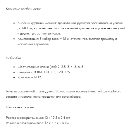
Ключевые особенности:
Высокий крутящий момент: Трещоточная рукоятка рассчитана на усилие
до 60 Н·м, что позволяет использовать её для снятия и установки педалей
и других туго затянутых узлов.
Комплектация: В набор входит 15 инструментов, включая трещотку и
магнитный держатель.
Набор бит:
Шестигранные ключи (мм): 2, 2.5, 3, 4, 5, 6, 8
Звездочки TORX: T10, T15, T20, T25
Крестовая: PH2
Биты из закаленной стали: Длина 30 мм, имеют насечку (накатку) для удобного
захвата и извлечения из трещотки или органайзера.
Компактность и вес:
Размер в раскрытом виде: 13 x 10.5 x 2.4 см
Размер в сложенном виде: 13 x 5.2 x 2.5 см