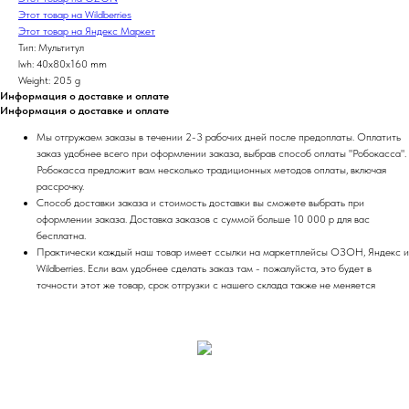
Этот товар на Wildberries
Этот товар на Яндекс Маркет
Тип: Мультитул
lwh: 40x80x160 mm
Weight: 205 g
Информация о доставке и оплате
Информация о доставке и оплате
Мы отгружаем заказы в течении 2-3 рабочих дней после предоплаты. Оплатить
заказ удобнее всего при оформлении заказа, выбрав способ оплаты "Робокасса".
Робокасса предложит вам несколько традиционных методов оплаты, включая
рассрочку.
Способ доставки заказа и стоимость доставки вы сможете выбрать при
оформлении заказа. Доставка заказов с суммой больше 10 000 р для вас
бесплатна.
Практически каждый наш товар имеет ссылки на маркетплейсы ОЗОН, Яндекс и
Wildberries. Если вам удобнее сделать заказ там - пожалуйста, это будет в
точности этот же товар, срок отгрузки с нашего склада также не меняется