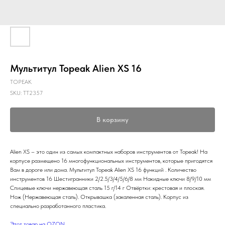
Мультитул Topeak Alien XS 16
TOPEAK
SKU:
TT2357
В корзину
Alien XS – это один из самых компактных наборов инструментов от Topeak! На
корпусе размещено 16 многофункциональных инструментов, которые пригодятся
Вам в дороге или дома. Мультитул Topeak Alien XS 16 функций . Количество
инструментов 16 Шестигранники 2/2.5/3/4/5/6/8 мм Накидные ключи 8/9/10 мм
Спицевые ключи нержавеющая сталь 15 г/14 г Отвёртки: крестовая и плоская.
Нож (Нержавеющая сталь). Открывашка (закаленная сталь). Корпус из
специально разработанного пластика.
Этот товар на OZON