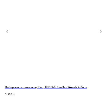
Набор шестигранников, 7 шт, TOPEAK DuoHex Wrench 2-8mm
Инс
3 570
р.
1 5