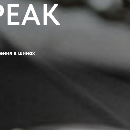
PEAK
ления в шинах