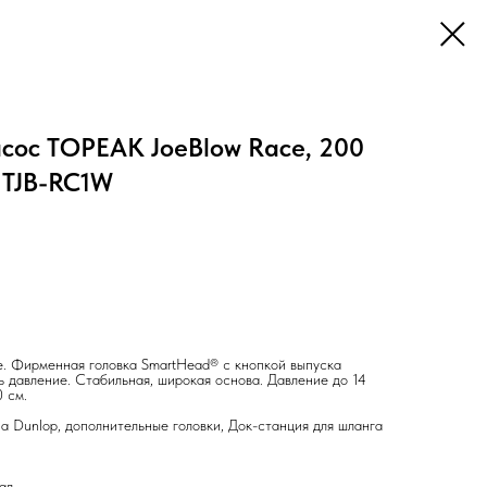
сос TOPEAK JoeBlow Race, 200
, TJB-RC1W
. Фирменная головка SmartHead® с кнопкой выпуска
ь давление. Стабильная, широкая основа. Давление до 14
 см.
nlop, дополнительные головки, Док-станция для шланга
ал