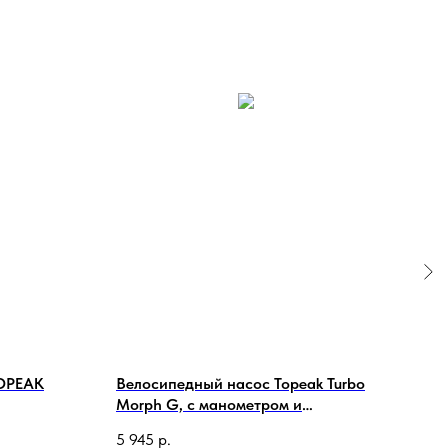
TOPEAK
Велосипедный насос Topeak Turbo
Удли
Morph G, с манометром и
Valv
подножкой, TTM-DG
5 945
р.
1 42