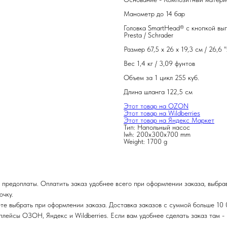
Манометр до 14 бар
Головка SmartHead® с кнопкой вып
Presta / Schrader
Размер 67,5 x 26 x 19,3 см / 26,6 "x
Вес 1,4 кг / 3,09 фунтов
Объем за 1 цикл 255 куб.
Длина шланга 122,5 см
Этот товар на OZON
Этот товар на Wildberries
Этот товар на Яндекс Маркет
Тип: Напольный насос
lwh: 200x300x700 mm
Weight: 1700 g
 предоплаты. Оплатить заказ удобнее всего при оформлении заказа, выбра
очку.
те выбрать при оформлении заказа. Доставка заказов с суммой больше 10 
ейсы ОЗОН, Яндекс и Wildberries. Если вам удобнее сделать заказ там - п