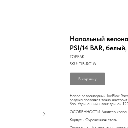
Напольный велона
PSI/14 BAR, белый
TOPEAK
SKU:
TJB-RC1W
В корзину
Насос велосипедный JoeBlow Race
воздуха позволяет точно настроит
бар. Удлиненный шланг длиной 120
ОСОБЕННОСТИ Адаптер клапана Du
Корпус - Окрашенная сталь
Основание - Композитный матери