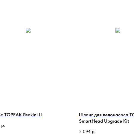
с TOPEAK Peakini II
Шланг для велонасоса 
SmartHead Upgrade Kit
р.
2 094
р.