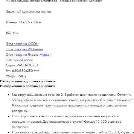
Универсальный клапан SmartHead ThreadLock: Presta и Schrader.
Защитный колпачок на клапан.
Размер: 18 x 2.6 x 2.1см.
Вес: 82г.
Этот товар на OZON
Этот товар на Wildberries
Этот товар на Яндекс Маркет
Тип: Ручной насос
Серия: RACEROCKET
lwh: 650x150x250 mm
Weight: 150 g
Информация о доставке и оплате
Информация о доставке и оплате
Мы отгружаем заказы в течении 2-3 рабочих дней после предоплаты. Оплатить
заказ удобнее всего при оформлении заказа, выбрав способ оплаты "Робокасса".
Робокасса предложит вам несколько традиционных методов оплаты, включая
рассрочку.
Способ доставки заказа и стоимость доставки вы сможете выбрать при
оформлении заказа. Доставка заказов с суммой больше 10 000 р для вас
бесплатна.
Практически каждый наш товар имеет ссылки на маркетплейсы ОЗОН, Яндекс и