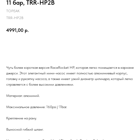
11 бар, TRR-HP2B
TOPEAK
TRR-HP2B
4991,00
р.
В корзину
Чуть более короткая версия RaceRocket HP, которая легко помещается в кармане
джерси. Этот элегантный мини-насос имеет полностью алюминиевый корпус,
головку и рукоятку насоса, а также имеет узкий диаметр цилиндра, который легко
справляется с более высокими давлениями.
Материал: алюминий.
Максимальное давление: 160psi / 11bar.
Крепление на раму.
Выносной гибкий шланг.