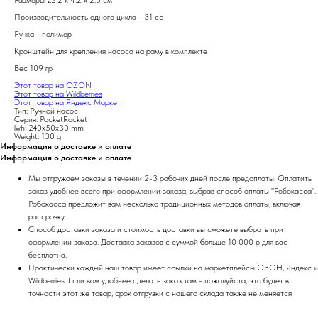
Размеры 22.2 x 4.2 x 2.5 см
Производительность одного цикла - 31 сс
Ручка - полимер
Кронштейн для крепления насоса на раму в комплекте
Вес 109 гр
Этот товар на OZON
Этот товар на Wildberries
Этот товар на Яндекс Маркет
Тип: Ручной насос
Серия: PocketRocket
lwh: 240x50x30 mm
Weight: 130 g
Информация о доставке и оплате
Информация о доставке и оплате
Мы отгружаем заказы в течении 2-3 рабочих дней после предоплаты. Оплатить
заказ удобнее всего при оформлении заказа, выбрав способ оплаты "Робокасса".
Робокасса предложит вам несколько традиционных методов оплаты, включая
рассрочку.
Способ доставки заказа и стоимость доставки вы сможете выбрать при
оформлении заказа. Доставка заказов с суммой больше 10 000 р для вас
бесплатна.
Практически каждый наш товар имеет ссылки на маркетплейсы ОЗОН, Яндекс и
Wildberries. Если вам удобнее сделать заказ там - пожалуйста, это будет в
точности этот же товар, срок отгрузки с нашего склада также не меняется