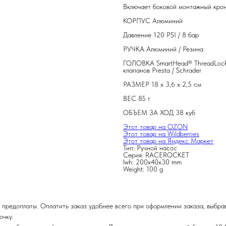
Включает боковой монтажный крон
КОРПУС Алюминий
Давление 120 PSI / 8 бар
РУЧКА Алюминий / Резина
ГОЛОВКА SmartHead® ThreadLock 
клапанов Presta / Schrader
РАЗМЕР 18 x 3,6 x 2,5 см
ВЕС 85 г
ОБЪЕМ ЗА ХОД 38 куб
Этот товар на OZON
Этот товар на Wildberries
Этот товар на Яндекс Маркет
Тип: Ручной насос
Серия: RACEROCKET
lwh: 200x40x30 mm
Weight: 100 g
 предоплаты. Оплатить заказ удобнее всего при оформлении заказа, выбра
очку.