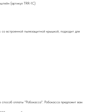
штейн (артикул TRR-1C)
со встроенной пылезащитной крышкой, подходит для
в способ оплаты "Робокасса". Робокасса предложит вам