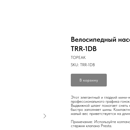
Велосипедный нас
TRR-1DB
TOPEAK
SKU:
TRR-1DB
В корзину
Этот элегантный и гладкий мини-
профессионального графика гонок
Выдвижной шланг помогает снять 
быстро заполняет шины. Компактн
малый вес приветствуется на длин
Примечание: Используйте колпачо
стержня клапана Presta.