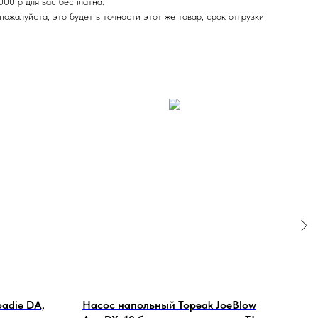
000 р для вас бесплатна.
ожалуйста, это будет в точности этот же товар, срок отгрузки
adie DA,
Насос напольный Topeak JoeBlow
Двой