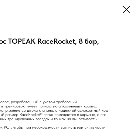
ос TOPEAK RaceRocket, 8 бар,
насос, разработанный с учетом требований
 и тренировок, имеет полностью алюминиевый корпус.
напряжение со штока клапана, а надежный однократный ход
ый размер RaceRocket® легко помещается в кармане, а его
ных тренировочных заездах и гонках на выносливость.
к PCT, чтобы при необходимости затянуть или снять части