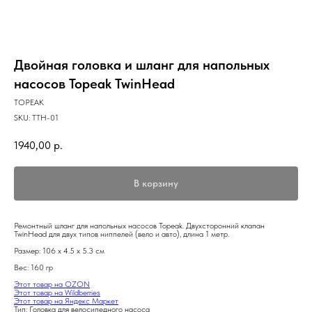
Двойная головка и шланг для напольных
насосов Topeak TwinHead
TOPEAK
SKU:
TTH-01
1940,00
р.
В корзину
Ремонтный шланг для напольных насосов Topeak. Двухсторонний клапан
TwinHead для двух типов ниппелей (вело и авто), длина 1 метр.
Размер: 106 x 4.5 x 5.3 см
Вес: 160 гр
Этот товар на OZON
Этот товар на Wildberries
Этот товар на Яндекс Маркет
Тип: Головка для велосипедного насоса