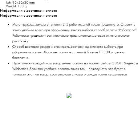
lwh: 90x50x30 mm
Weight: 100 g
Информация о доставке и оплате
Информация о доставке и оплате
Мы отгружаем заказы в течении 2-3 рабочих дней после предоплаты. Оплатить
заказ удобнее всего при оформлении заказа, выбрав способ оплаты "Робокасса".
Робокасса предложит вам несколько традиционных методов оплаты, включая
рассрочку.
Способ доставки заказа и стоимость доставки вы сможете выбрать при
оформлении заказа. Доставка заказов с суммой больше 10 000 р для вас
бесплатна.
Практически каждый наш товар имеет ссылки на маркетплейсы ОЗОН, Яндекс и
Wildberries. Если вам удобнее сделать заказ там - пожалуйста, это будет в
точности этот же товар, срок отгрузки с нашего склада также не меняется