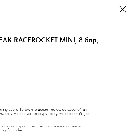
EAK RACEROCKET MINI, 8 бар,
ину всего 16 см, что делает ее более удобной для
имеет улучшенную текстуру, что улучшает ее общее
dLock со встроенным пылезащитным колпачком
ta / Schrader