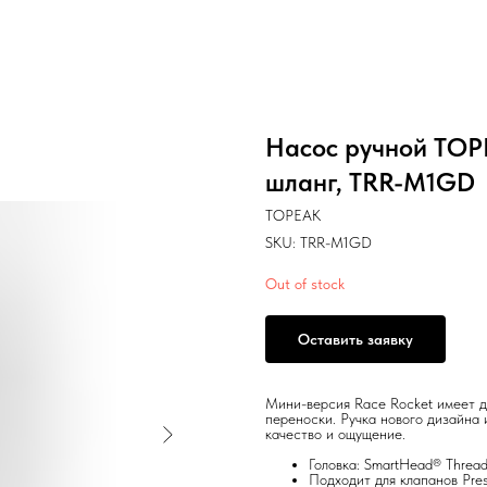
Насос ручной TOP
шланг, TRR-M1GD
TOPEAK
SKU:
TRR-M1GD
Out of stock
Оставить заявку
Мини-версия Race Rocket имеет дл
переноски. Ручка нового дизайна 
качество и ощущение.
Головка: SmartHead® Threa
Подходит для клапанов Pres